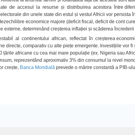
inate de accesul la resurse și distribuirea acestora între diferi
lectorale din unele state din estul și vestul Africii vor persista î
zechilibre economice majore (deficit fiscal, deficit de cont curen
le externe, determinând creșterea inflației și scăderea încrederii i
estabil al continentului african
, reflectat în creșterea economi
ne directe, comparativ cu alte piețe emergente. Investițiile vor fi
 țările africane cu cea mai mare populație (ex. Nigeria sau Afric
onsum, reprezentând aproximativ 3% din consumul la nivel mondial
or crește,
Banca Mondială
prevede o mărire constantă a PIB-ului