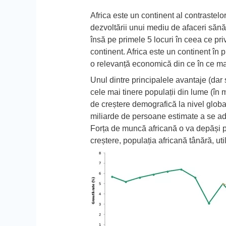
Africa este un continent al contrastelo
dezvoltării unui mediu de afaceri sănătos
însă pe primele 5 locuri în ceea ce pr
continent. Africa este un continent în p
o relevanță economică din ce în ce mai
Unul dintre principalele avantaje (dar 
cele mai tinere populații din lume (în 
de creștere demografică la nivel global
miliarde de persoane estimate a se adă
Forța de muncă africană o va depăși p
creștere, populația africană tânără, uti