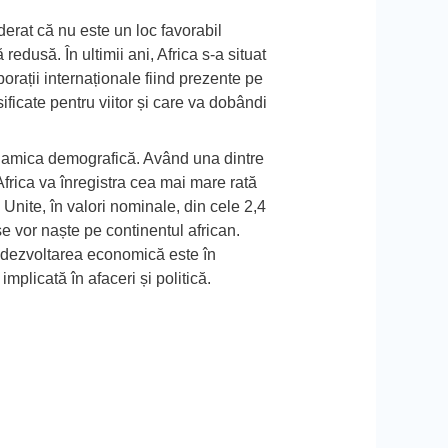
derat că nu este un loc favorabil
 redusă. În ultimii ani, Africa s-a situat
orații internaționale fiind prezente pe
ificate pentru viitor și care va dobândi
namica demografică
. Având una dintre
Africa va înregistra cea mai mare rată
Unite, în valori nominale, din cele 2,4
e vor naște pe continentul african.
 dezvoltarea economică este în
implicată în afaceri și politică.