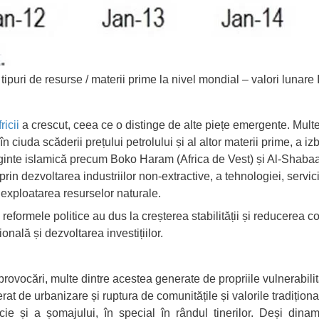
 tipuri de resurse / materii prime la nivel mondial – valori lunar
ricii
a crescut, ceea ce o distinge de alte piețe emergente. Multe
ciuda scăderii prețului petrolului și al altor materii prime, a izb
orginte islamică precum Boko Haram (Africa de Vest) și Al-Shaba
 prin dezvoltarea industriilor non-extractive, a tehnologiei, servi
exploatarea resurselor naturale.
i reformele politice au dus la creșterea stabilității și reducerea c
onală și dezvoltarea investițiilor.
 provocări
, multe dintre acestea generate de propriile vulnerabili
at de urbanizare și ruptura de comunitățile și valorile tradițion
ăcie și a șomajului, în special în rândul tinerilor. Deși dina