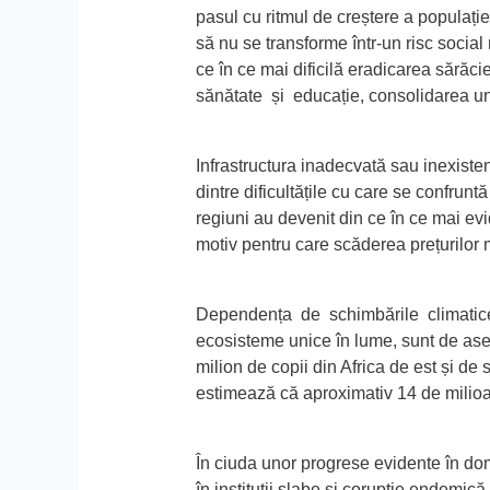
pasul cu ritmul de creștere a populației
să nu se transforme într-un risc social 
ce în ce mai dificilă eradicarea sărăc
sănătate și educație, consolidarea une
Infrastructura inadecvată
sau inexisten
dintre dificultățile cu care se confrunt
regiuni au devenit din ce în ce mai evi
motiv pentru care scăderea prețurilor ma
Dependența de schimbările climatic
ecosisteme unice în lume, sunt de asem
milion de copii din Africa de est și d
estimează că aproximativ 14 de milioan
În ciuda unor progrese evidente în d
în instituții slabe și corupție endemică