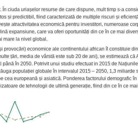
r. În ciuda uriașelor resurse de care dispune, mult timp s-a consi
 și predictibil, fiind caracterizată de multiple riscuri și eficiență
ivește
atractivitatea economică
pentru investitori, numeroase corp
lină expansiune, care va oferi oportunități din ce în ce mai divers
 mare la nivel global.
și provocări) economice ale continentului african îl constituie
di
multe țări, media de vârstă este sub 20 de ani), se estimează că 
 până în 2050. Potrivit unui studiu efectuat in 2015 de Națiunile 
uga populației globale în intervalul 2015 – 2050, 1,3 miliarde s
e cea europeană și asiatică. Ponderea factorului demografic în
lizatoare de tehnologii de ultimă generație, fiind din ce în ce mai 