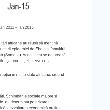
e Ian 2011 – Ian 2016.
 țări africane au reușit să mențină
ucnirii epidemiei de Ebola și înmulțirii
ab (Somalia). Acest lucru se datorează
ciilor și producției, ceea ce a
orupției în multe state africane, creând
tăți. Schimbările sociale majore și
ale, au determinat polarizarea
mică, dezvoltarea economică nu ține