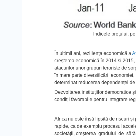
Indicele prețului, pe
În ultimii ani,
reziliența economică
a
Af
creșterea economică în 2014 și 2015, în 
atacurilor unor grupuri teroriste de s
în mare parte diversificării economiei,
determinat reducerea dependenței de 
Dezvoltarea instituțiilor democratice
ș
condiții favorabile pentru integrare regi
Africa nu este însă lipsită de riscuri și
rapide, ca de exemplu procesul acceler
societății, creșterea gradului de săr