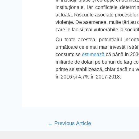
instituționale, iar conflictele determ
actuală. Riscurile asociate proceselor e
violențe. De asemenea, multe țări au de
care le fac și mai vulnerabile la șocuri
Cu toate acestea,
potențialul incont
următoare cele mai mari investiții străi
consum: se
estimează
că până în 2030
miliarde de dolari pe bunuri de larg c
prime se stabilizează, chiar dacă nu v
în 2016 și 4,7% în 2017-2018.
←
Previous Article