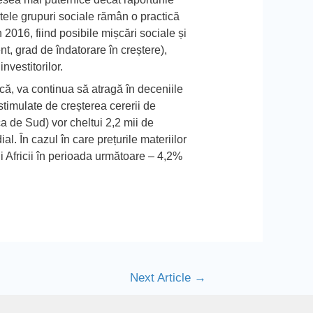
tele grupuri sociale rămân o practică
n 2016, fiind posibile mișcări sociale și
t, grad de îndatorare în creștere),
nvestitorilor.
că, va continua să atragă în deceniile
 stimulate de creșterea cererii de
a de Sud) vor cheltui 2,2 mii de
. În cazul în care prețurile materiilor
 Africii în perioada următoare – 4,2%
Next Article
→