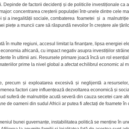
. Depinde de factorii decidenți și de politicile investiționale ca 
major: concentrarea creșterii populației într-unele dintre cele ma
iei și a inegalității sociale, combaterea foametei și a malnutriț
i piețe a muncii care să răspundă nevoilor în creștere ale țărilo
tă în multe regiuni,
accesul limitat la finanțare, lipsa energiei el
ă economia africană, cu impact negativ asupra investițiilor străin
dente în ultimii ani. Resursele primare joacă încă un rol
esențial
teriilor prime la nivel global a afectat echilibrul economic al mu
e
, precum și
exploatarea excesivă și neglijentă a resurselor
enea factori care influențează dezvoltarea economică și socială
e sud suferă de malnutriție acută severă din cauza secetei care a
e de oameni din sudul Africii ar putea fi afectați de foamete în 
omeniul bunei guvernanțe,
instabilitatea politică
se menține în une
. Afilierea la anumite familii și loialitatea față de acestea sunt 