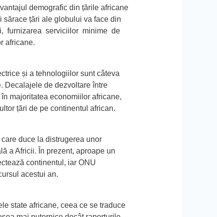
avantajul demografic din țările africane
i sărace țări ale globului va face din
iei, furnizarea serviciilor minime de
r africane.
ectrice și a tehnologiilor
sunt câteva
e.
Decalajele de dezvoltare
între
 în majoritatea economiilor africane,
ltor țări de pe continentul african.
, care duce la distrugerea unor
 a Africii. În prezent, aproape un
fectează continentul, iar ONU
cursul acestui an.
le state africane, ceea ce se traduce
adesea mai puternice decât raporturile